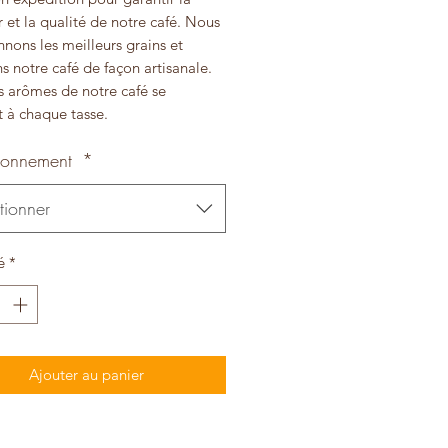
r et la qualité de notre café. Nous
nnons les meilleurs grains et
ns notre café de façon artisanale.
es arômes de notre café se
t à chaque tasse.
ionnement
*
tionner
é
*
Ajouter au panier