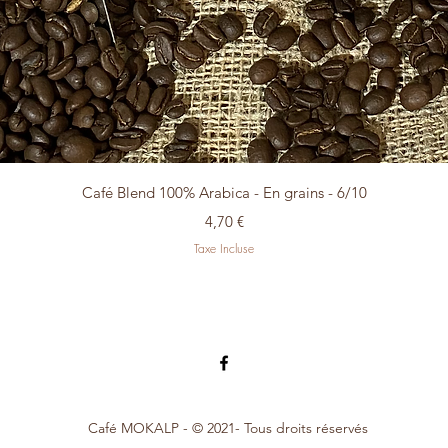
Aperçu rapide
Café Blend 100% Arabica - En grains - 6/10
Prix
4,70 €
Taxe Incluse
Café MOKALP - © 2021- Tous droits réservés