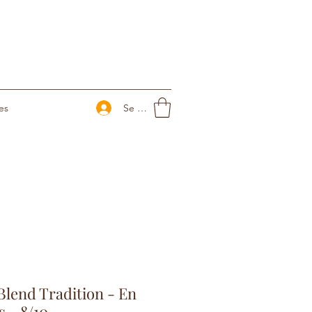
Se connecter
es
Blend Tradition - En
s - 8/10