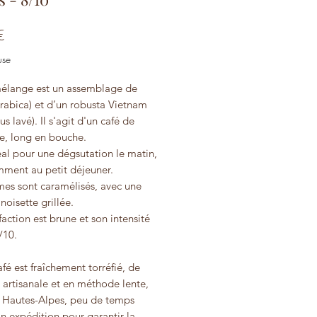
Prix
€
use
élange est un assemblage de
Arabica) et d’un robusta Vietnam
us lavé). Il s'agit d'un café de
re, long en bouche.
déal pour une dégsutation le matin,
mment au petit déjeuner.
mes sont caramélisés, avec une
noisette grillée.
faction est brune et son intensité
/10.
fé est fraîchement torréfié, de
 artisanale et en méthode lente,
s Hautes-Alpes, peu de temps
n expédition pour garantir la