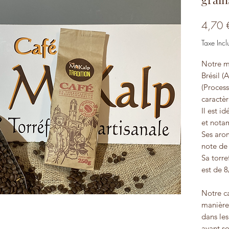
4,70 
Taxe Incl
Notre m
Brésil (
(Process
caractè
Il est i
et nota
Ses aro
note de 
Sa torre
est de 8
Notre ca
manière
dans le
avant so