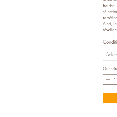
fraicheu
sélectio
torréfio
Ainsi, l
révellen
Condit
Sélec
Quantit