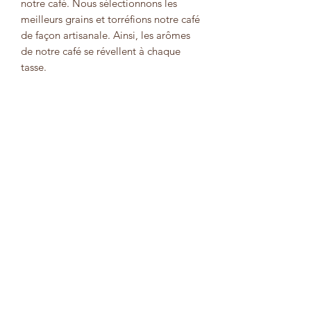
notre café. Nous sélectionnons les
meilleurs grains et torréfions notre café
de façon artisanale. Ainsi, les arômes
de notre café se révellent à chaque
tasse.
Mélange signature