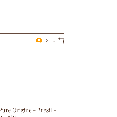
Se connecter
es
Pure Origine - Brésil -
 - 5/10