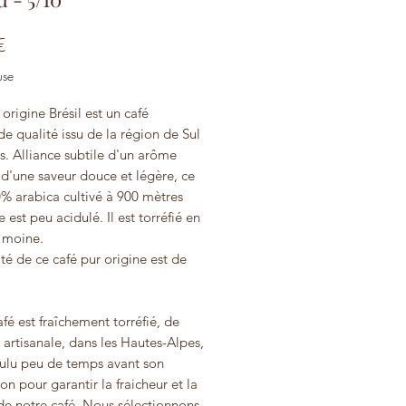
Prix
€
use
origine Brésil est un café
e qualité issu de la région de Sul
. Alliance subtile d'un arôme
t d'une saveur douce et légère, ce
% arabica cultivé à 900 mètres
e est peu acidulé. Il est torréfié en
 moine.
ité de ce café pur origine est de
fé est fraîchement torréfié, de
artisanale, dans les Hautes-Alpes,
ulu peu de temps avant son
on pour garantir la fraicheur et la
de notre café. Nous sélectionnons