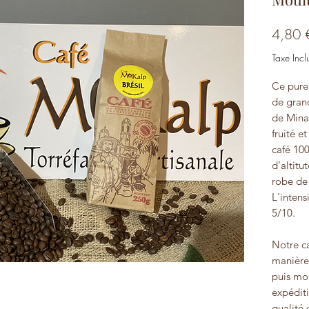
4,80 
Taxe Incl
Ce pure 
de grand
de Minas
fruité e
café 100
d'altitut
robe de
L'intens
5/10.
Notre ca
manière 
puis mo
expéditi
qualité 