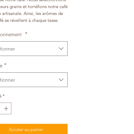
leurs grains et torréfions notre café
 artisanale. Ainsi, les arômes de
fé se révellent à chaque tasse.
ionnement
*
tionner
e
*
tionner
é
*
Ajouter au panier