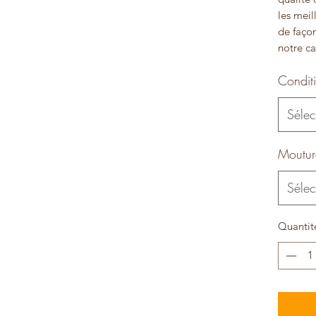
les meil
de façon
notre ca
Condit
Sélec
Moutur
Sélec
Quantit